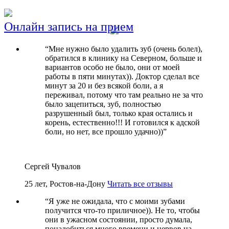
Онлайн запись на прием
“
Мне нужно было удалить зуб (очень болел),
обратился в клинику на Северном, больше и
вариантов особо не было, они от моей
работы в пяти минутах)). Доктор сделал все
минут за 20 и без всякой боли, а я
переживал, потому что там реально не за что
было зацепиться, зуб, полностью
разрушенный был, только края остались и
корень, естественно!!! И готовился к адской
боли, но нет, все прошло удачно))
”
Сергей Чувалов
25 лет, Ростов-на-Дону
Читать все отзывы
“
Я уже не ожидала, что с моими зубами
получится что-то приличное)). Не то, чтобы
они в ужасном состоянии, просто думала,
понадобиться много времени и нервов на