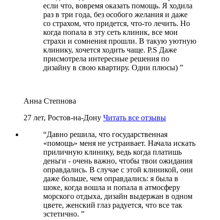
если что, вовремя оказать помощь. Я ходила
раз в три года, без особого желания и даже
со страхом, что придется, что-то лечить. Но
когда попала в эту сеть клиник, все мои
страхи и сомнения прошли. В такую уютную
клинику, хочется ходить чаще. P.S Даже
присмотрела интересные решения по
дизайну в свою квартиру. Одни плюсы)
”
Анна Степнова
27 лет, Ростов-на-Дону
Читать все отзывы
“
Давно решила, что государственная
«помощь» меня не устраивает. Начала искать
приличную клинику, ведь когда платишь
деньги - очень важно, чтобы твои ожидания
оправдались. В случае с этой клиникой, они
даже больше, чем оправдались: я была в
шоке, когда вошла и попала в атмосферу
морского отдыха, дизайн выдержан в одном
цвете, женский глаз радуется, что все так
эстетично.
”