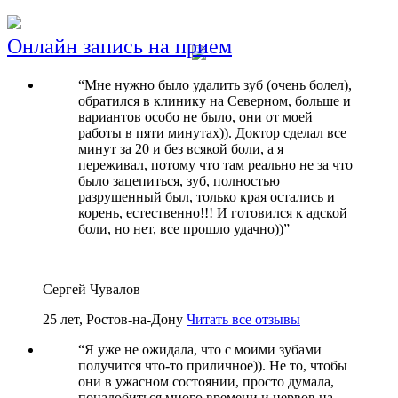
Онлайн запись на прием
“
Мне нужно было удалить зуб (очень болел),
обратился в клинику на Северном, больше и
вариантов особо не было, они от моей
работы в пяти минутах)). Доктор сделал все
минут за 20 и без всякой боли, а я
переживал, потому что там реально не за что
было зацепиться, зуб, полностью
разрушенный был, только края остались и
корень, естественно!!! И готовился к адской
боли, но нет, все прошло удачно))
”
Сергей Чувалов
25 лет, Ростов-на-Дону
Читать все отзывы
“
Я уже не ожидала, что с моими зубами
получится что-то приличное)). Не то, чтобы
они в ужасном состоянии, просто думала,
понадобиться много времени и нервов на