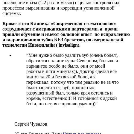
посещение врача (1-2 раза в месяц) с целью контроля над
процессом выравнивания и коррекции установленной
системы.
Кроме этого Клиника «Современная стоматология»
сотрудничает с американскими партнерами, а врачи
прошли обучение и имеют большой опыт по исправлению
и выравниванию зубов БЕЗ брекетов, по американской
технологии Инвизилайн ( invisalign).
“
Мне нужно было удалить зуб (очень болел),
обратился в клинику на Северном, больше и
вариантов особо не было, они от моей
работы в пяти минутах)). Доктор сделал все
минут за 20 и без всякой боли, а я
переживал, потому что там реально не за что
было зацепиться, зуб, полностью
разрушенный был, только края остались и
корень, естественно!!! И готовился к адской
боли, но нет, все прошло удачно))
”
Сергей Чувалов