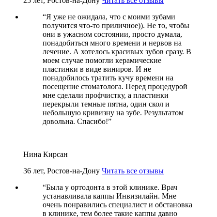
25 лет, Ростов-на-Дону
Читать все отзывы
“
Я уже не ожидала, что с моими зубами
получится что-то приличное)). Не то, чтобы
они в ужасном состоянии, просто думала,
понадобиться много времени и нервов на
лечение. А хотелось красивых зубов сразу. В
моем случае помогли керамические
пластинки в виде виниров. И не
понадобилось тратить кучу времени на
посещение стоматолога. Перед процедурой
мне сделали профчистку, а пластинки
перекрыли темные пятна, один скол и
небольшую кривизну на зубе. Результатом
довольна. Спасибо!
”
Нина Кирсан
36 лет, Ростов-на-Дону
Читать все отзывы
“
Была у ортодонта в этой клинике. Врач
устанавливала каппы Инвизилайн. Мне
очень понравились специалист и обстановка
в клинике, тем более такие каппы давно